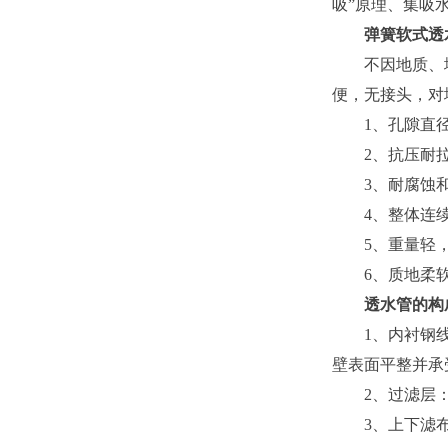
吸”原理、集吸
弹簧软式透
不因地质、地理
便，无接头，对
1、孔隙直径
2、抗压耐拉
3、耐腐蚀和
4、整体连续
5、重量轻，
6、质地柔软
透水管的构成
1、内衬钢线：
壁表面平整并承
2、过滤层：
3、上下滤布：