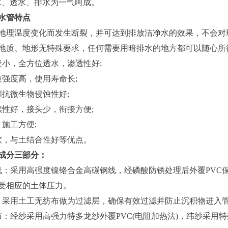
水、透水、排水为一气呵成。
水管特点
温度变化而发生断裂，并可达到排放洁净水的效果，不会对环
地质、地形无特殊要求，任何需要用暗排水的地方都可以随心所
小，全方位透水，渗透性好;
强度高，使用寿命长;
抗微生物侵蚀性好;
性好，接头少，衔接方便;
施工方便;
，与土结合性好等优点。
分三部分：
采用高强度镍铬合金高碳钢线，经磷酸防锈处理后外覆PVC保
受相应的土体压力。
采用土工无纺布做为过滤层，确保有效过滤并防止沉积物进入
经纱采用高强力特多龙纱外覆PVC(电阻加热法)，纬纱采用