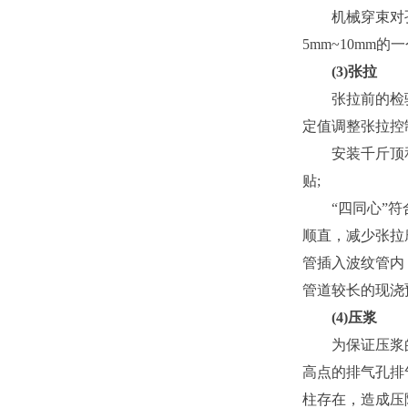
机械穿束对孔
5mm~10m
(3)张拉
张拉前的检验工
定值调整张拉控
安装千斤顶和工
贴;
“四同心”符合
顺直，减少张拉
管插入波纹管内
管道较长的现浇
(4)压浆
为保证压浆的密
高点的排气孔排
柱存在，造成压