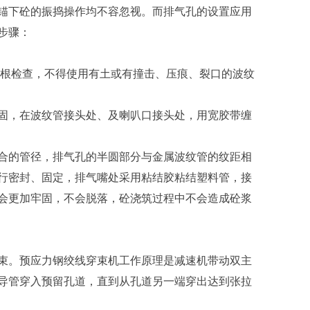
下砼的振捣操作均不容忽视。而排气孔的设置应用
步骤：
要逐根检查，不得使用有土或有撞击、压痕、裂口的波纹
，在波纹管接头处、及喇叭口接头处，用宽胶带缠
的管径，排气孔的半圆部分与金属波纹管的纹距相
行密封、固定，排气嘴处采用粘结胶粘结塑料管，接
就会更加牢固，不会脱落，砼浇筑过程中不会造成砼浆
。预应力钢绞线穿束机工作原理是减速机带动双主
导管穿入预留孔道，直到从孔道另一端穿出达到张拉