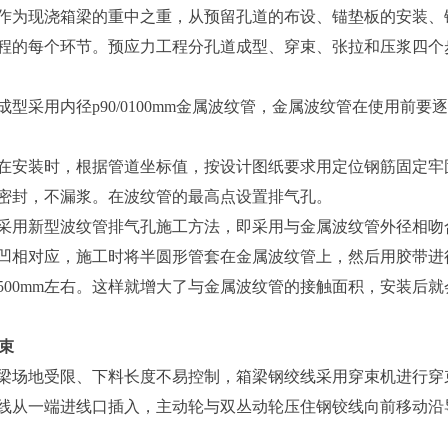
现浇箱梁的重中之重，从预留孔道的布设、锚垫板的安装、锚
程的每个环节。预应力工程分孔道成型、穿束、张拉和压浆四个
采用内径p90/0100mm金属波纹管，金属波纹管在使用前
装时，根据管道坐标值，按设计图纸要求用定位钢筋固定牢固
密封，不漏浆。在波纹管的最高点设置排气孔。
新型波纹管排气孔施工方法，即采用与金属波纹管外径相吻合
凹相对应，施工时将半圆形管套在金属波纹管上，然后用胶带进
500mm左右。这样就增大了与金属波纹管的接触面积，安装后
束
地受限、下料长度不易控制，箱梁钢绞线采用穿束机进行穿束
线从一端进线口插入，主动轮与双丛动轮压住钢铰线向前移动沿