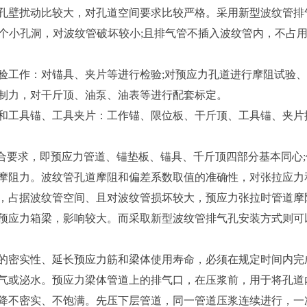
壁扰动比较大，对孔道空间要求比较严格。采用新型波纹管排
m的一个小孔洞，对波纹管破坏较小;且排气管不插入波纹管内，不
作：对锚具、夹片等进行检验;对预应力孔道进行摩阻试验、
制力，对干斤顶、油泵、油表等进行配套标定。
具锚、工具夹片：工作锚、限位板、干斤顶、工具锚、夹片按
要求，即预应力管道、锚垫板、锚具、千斤顶四部分基本同心;
摩阻力。波纹管孔道摩阻和偏差系数取值的准确性，对张拉应力
，占据波纹管空间、且对波纹管损坏较大，预应力张拉时管道摩
预应力箱梁，影响较大。而采取新型波纹管排气孔安装方式则可
实性、延长预应力筋和梁体使用寿命，必须在规定时间内完成
气或泌水。预应力梁体管道上的排气口，在压浆前，用于将孔道
降不密实、不饱满。先压下层管道，同一管道压浆连续进行，一