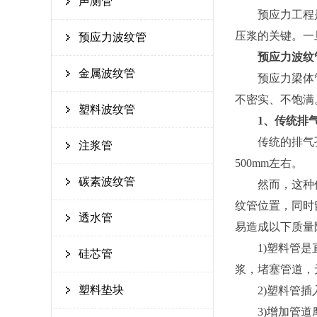
声测管
预应力工程是现
压浆的关键。一
预应力波纹管
预应力波纹管
金属波纹管
预应力梁体管道
不密实、不饱满
塑料波纹管
1、传统排
传统的排气孔设
注浆管
500mm左右。
碳素波纹管
然而，这种传统
纹管位置，同时
透水管
易造成以下质量
1)塑料管是直
硅芯管
浆，堵塞管道，
塑料垫块
2)塑料管插入
3)增加管道