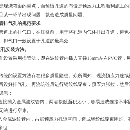
浇箱梁的重点，而预留孔道的布设是预应力工程顺利施工的基
旦某一环节出现问题，就会造成质量问题。
排气孔的规范要求
上的排气口，在压浆前，用于将孔道内气体排出孔道，避免在
。排气口一般设置于孔道的最高处。
气孔安装方法。
置采用插管法，即在波纹管内插入直径15mm左右PVC管，
的设置方法存在很多质量隐患。众所周知，现浇预应力连续梁
留设好排气孔，再浇筑砼后进行钢绞线穿束，预应力张拉，然后
隐患：
接插入金属波纹管内，两者接触面积太小，容易造成连接不牢
无法进行穿束。
金属波纹管内，占据预应力孔道空间，造成钢绞线穿束困难、
摩阻