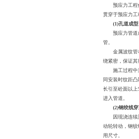
预应力工程作为
贯穿于预应力工
(1)孔道成型
预应力管道成型
管。
金属波纹管在安
绕紧密，保证其
施工过程中采用
同安装时纹距凸
长引至砼面以上
进入管道。
(2)钢绞线穿
因现浇连续梁场
动轮转动，钢铰
用尺寸。