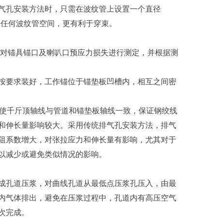
气孔安装方法时，只需在波纹管上设置一个直径
占用任何波纹管空间，更有利于穿束。
对锚具锚口及喇叭口预应力损失进行测定，并根据测
要求装好，工作锚位于锚垫板凹槽内，相互之间密
使千斤顶轴线与管道和锚垫板轴线一致，保证钢绞线
和伸长量影响较大。采用传统排气孔安装方法，排气
阻系数增大，对张拉应力和伸长量有影响，尤其对于
以减少或避免类似情况的影响。
孔道压浆，对曲线孔道从最低点压浆孔压入，由最
内气体排出，避免在压浆过程中，孔道内有高压空气
次完成。